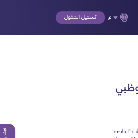
ع
تسجيل الدخول
وظبي
ات "القابضة"