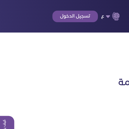
ع
تسجيل الدخول
مة